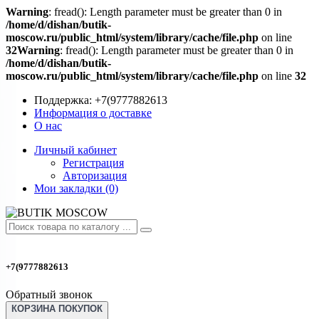
Warning
: fread(): Length parameter must be greater than 0 in
/home/d/dishan/butik-
moscow.ru/public_html/system/library/cache/file.php
on line
32
Warning
: fread(): Length parameter must be greater than 0 in
/home/d/dishan/butik-
moscow.ru/public_html/system/library/cache/file.php
on line
32
Поддержка:
+7(9777882613
Информация о доставке
О нас
Личный кабинет
Регистрация
Авторизация
Мои закладки (0)
+7(9777882613
Обратный звонок
КОРЗИНА ПОКУПОК